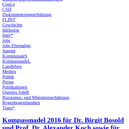
CouLe
CSD
Diskriminierungserfahrung
FLINT
Geschichte
Inklusion
Inter*
Jobs
Jobs Ehemalige
Jugend
KommunaleS
KompassnadeL
Landleben
Medien
Politik
Presse
Publikationen
Queeres AlteR
Rassismus- und Migrationserfahrung
Regenbogenfamilien
Trans*
Kompassnadel 2016 für Dr. Birgit Bosold
und Prof. Dr. Alexander Koch sowie für