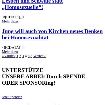
Lesben und Schwule statt
„Homosexuelle“!
<![CDATA[]]>
Mehr dazu
Jung will auch von Kirchen neues Denken
bei Homosexualität
<![CDATA[]]>
Mehr dazu
« Zurück
1
2
3
4
5
6
Weiter »
UNTERSTÜTZE
UNSERE ARBEIt Durch SPENDE
ODER SPONSORing!
Jetzt Spenden