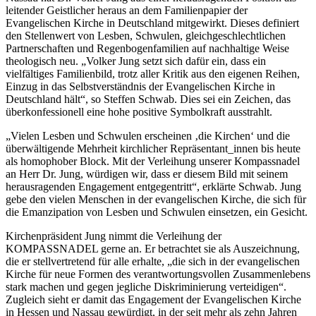
leitender Geistlicher heraus an dem Familienpapier der
Evangelischen Kirche in Deutschland mitgewirkt. Dieses definiert
den Stellenwert von Lesben, Schwulen, gleichgeschlechtlichen
Partnerschaften und Regenbogenfamilien auf nachhaltige Weise
theologisch neu. „Volker Jung setzt sich dafür ein, dass ein
vielfältiges Familienbild, trotz aller Kritik aus den eigenen Reihen,
Einzug in das Selbstverständnis der Evangelischen Kirche in
Deutschland hält“, so Steffen Schwab. Dies sei ein Zeichen, das
überkonfessionell eine hohe positive Symbolkraft ausstrahlt.
„Vielen Lesben und Schwulen erscheinen ‚die Kirchen‘ und die
überwältigende Mehrheit kirchlicher Repräsentant_innen bis heute
als homophober Block. Mit der Verleihung unserer Kompassnadel
an Herr Dr. Jung, würdigen wir, dass er diesem Bild mit seinem
herausragenden Engagement entgegentritt“, erklärte Schwab. Jung
gebe den vielen Menschen in der evangelischen Kirche, die sich für
die Emanzipation von Lesben und Schwulen einsetzen, ein Gesicht.
Kirchenpräsident Jung nimmt die Verleihung der
KOMPASSNADEL gerne an. Er betrachtet sie als Auszeichnung,
die er stellvertretend für alle erhalte, „die sich in der evangelischen
Kirche für neue Formen des verantwortungsvollen Zusammenlebens
stark machen und gegen jegliche Diskriminierung verteidigen“.
Zugleich sieht er damit das Engagement der Evangelischen Kirche
in Hessen und Nassau gewürdigt, in der seit mehr als zehn Jahren