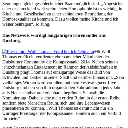
Segnungen gleichgeschlechtlicher Paare möglich sind. „Angesichts
einer erschreckend weit verbreiteten Homophobie ist es wichtig, in
Kirche und Gesellschaft zu einer veränderten Beurteilung der
Homosexualität zu kommen. Dazu wollen meine Kirche und ich
weiter beitragen“, so Jung.
Das Netzwerk würdigt langjährigen Ehrenamtler aus
Duisburg
Mit Wulf
Thomas erhält ein verdienter ehrenamtlicher Mitarbeiter der
Duisburger Community die Kompassnadel 2014. Neben seinem
jahrzehntelangen Engagement im Rahmen der Aidshilfearbeit in
Duisburg prägt Thomas auf einzigartige Weise das Bild von
Schwulen und Lesben in seiner Stadt und darüber hinaus mit. „Sein
vielfältiges Wirken wird vor allem mit dem Festival Queer Live
Duisburg und den von ihm organisierten Fahrradtouren jedes Jahr
aufs Neue sichtbar und erlebbar“, begründet Schwab die
Nominierung. Dabei suche nicht er den Ruhm in der ersten Reihe,
sondern biete Menschen Raum, sich und ihre Lebensweisen
präsentieren zu können. „Wulf Thomas ist damit nicht nur ein
würdiger Preisträger der Kompassnadel, sondern auch ein Vorbild
für viele.“