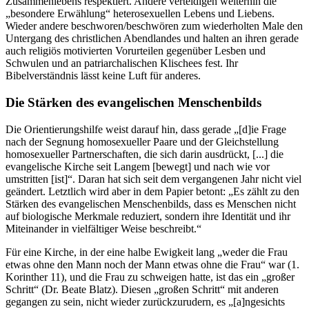
Zusammenlebens respektiert. Andere verteidigen weiterhin die
„besondere Erwählung“ heterosexuellen Lebens und Liebens.
Wieder andere beschworen/beschwören zum wiederholten Male den
Untergang des christlichen Abendlandes und halten an ihren gerade
auch religiös motivierten Vorurteilen gegenüber Lesben und
Schwulen und an patriarchalischen Klischees fest. Ihr
Bibelverständnis lässt keine Luft für anderes.
Die Stärken des evangelischen Menschenbilds
Die Orientierungshilfe weist darauf hin, dass gerade „[d]ie Frage
nach der Segnung homosexueller Paare und der Gleichstellung
homosexueller Partnerschaften, die sich darin ausdrückt, [...] die
evangelische Kirche seit Langem [bewegt] und nach wie vor
umstritten [ist]“. Daran hat sich seit dem vergangenen Jahr nicht viel
geändert. Letztlich wird aber in dem Papier betont: „Es zählt zu den
Stärken des evangelischen Menschenbilds, dass es Menschen nicht
auf biologische Merkmale reduziert, sondern ihre Identität und ihr
Miteinander in vielfältiger Weise beschreibt.“
Für eine Kirche, in der eine halbe Ewigkeit lang „weder die Frau
etwas ohne den Mann noch der Mann etwas ohne die Frau“ war (1.
Korinther 11), und die Frau zu schweigen hatte, ist das ein „großer
Schritt“ (Dr. Beate Blatz). Diesen „großen Schritt“ mit anderen
gegangen zu sein, nicht wieder zurückzurudern, es „[a]ngesichts