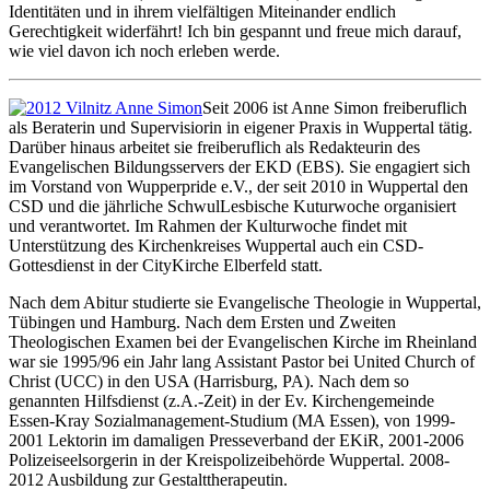
Identitäten und in ihrem vielfältigen Miteinander endlich
Gerechtigkeit widerfährt! Ich bin gespannt und freue mich darauf,
wie viel davon ich noch erleben werde.
Seit 2006 ist Anne Simon freiberuflich
als Beraterin und Supervisiorin in eigener Praxis in Wuppertal tätig.
Darüber hinaus arbeitet sie freiberuflich als Redakteurin des
Evangelischen Bildungsservers der EKD (EBS). Sie engagiert sich
im Vorstand von Wupperpride e.V., der seit 2010 in Wuppertal den
CSD und die jährliche SchwulLesbische Kuturwoche organisiert
und verantwortet. Im Rahmen der Kulturwoche findet mit
Unterstützung des Kirchenkreises Wuppertal auch ein CSD-
Gottesdienst in der CityKirche Elberfeld statt.
Nach dem Abitur studierte sie Evangelische Theologie in Wuppertal,
Tübingen und Hamburg. Nach dem Ersten und Zweiten
Theologischen Examen bei der Evangelischen Kirche im Rheinland
war sie 1995/96 ein Jahr lang Assistant Pastor bei United Church of
Christ (UCC) in den USA (Harrisburg, PA). Nach dem so
genannten Hilfsdienst (z.A.-Zeit) in der Ev. Kirchengemeinde
Essen-Kray Sozialmanagement-Studium (MA Essen), von 1999-
2001 Lektorin im damaligen Presseverband der EKiR, 2001-2006
Polizeiseelsorgerin in der Kreispolizeibehörde Wuppertal. 2008-
2012 Ausbildung zur Gestalttherapeutin.