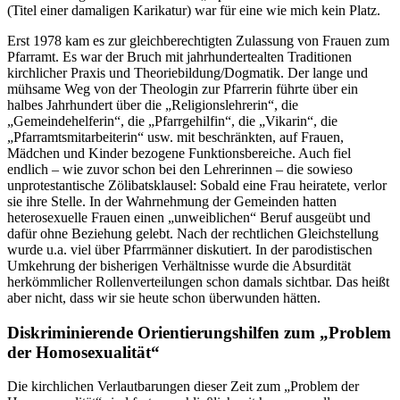
(Titel einer damaligen Karikatur) war für eine wie mich kein Platz.
Erst 1978 kam es zur gleichberechtigten Zulassung von Frauen zum
Pfarramt. Es war der Bruch mit jahrhundertealten Traditionen
kirchlicher Praxis und Theoriebildung/Dogmatik. Der lange und
mühsame Weg von der Theologin zur Pfarrerin führte über ein
halbes Jahrhundert über die „Religionslehrerin“, die
„Gemeindehelferin“, die „Pfarrgehilfin“, die „Vikarin“, die
„Pfarramtsmitarbeiterin“ usw. mit beschränkten, auf Frauen,
Mädchen und Kinder bezogene Funktionsbereiche. Auch fiel
endlich – wie zuvor schon bei den Lehrerinnen – die sowieso
unprotestantische Zölibatsklausel: Sobald eine Frau heiratete, verlor
sie ihre Stelle. In der Wahrnehmung der Gemeinden hatten
heterosexuelle Frauen einen „unweiblichen“ Beruf ausgeübt und
dafür ohne Beziehung gelebt. Nach der rechtlichen Gleichstellung
wurde u.a. viel über Pfarrmänner diskutiert. In der parodistischen
Umkehrung der bisherigen Verhältnisse wurde die Absurdität
herkömmlicher Rollenverteilungen schon damals sichtbar. Das heißt
aber nicht, dass wir sie heute schon überwunden hätten.
Diskriminierende Orientierungshilfen zum „Problem
der Homosexualität“
Die kirchlichen Verlautbarungen dieser Zeit zum „Problem der