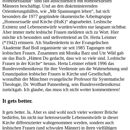
Homosexualität“ sind fast ausschließlich mit homosexuellen
Männern beschäftigt. Und an den diskriminierenden
Orientierungshilfen, wie „Mit Spannungen leben“, hat sich
besonders die 1977 gegründete ökumenische Arbeitsgruppe
„Homosexuelle und Kirche (HuK)“ abgearbeitet. Lesbische
Existenz und Lebensentwürfe wurden/werden nur langsam sichtbar.
Aber immer mehr lesbische Frauen meldeten sich zu Wort. Hier
möchte ich besonders und stellvertretend an Dr. Herta Leistner
(*1942) erinnern. Als Studienleiterin in der Evangelischen
Akademie Bad Boll organisierte sie seit 1985 Tagungen mit
lesbischen Frauen. Zusammen mit Monika Barz und Ute Wild gab
sie das Buch „Hättest Du gedacht, dass wir so viele sind. Lesbische
Frauen in der Kirche“ heraus. Herta Leistner erhielt 1996 das
Bundesverdienstkreuz für ihre Verdienste um die Wahrnehmung und
Emanzipation lesbischer Frauen in Kirche und Gesellschaft,
woraufhin der Münchner evangelische Professor für Systematische
Theologie, Dr. Wolfhart Pannenberg, sein Bundesverdienstkreuz
zurückgab. Ich glaube, das muss ich nicht weiter kommentieren!
It gets better.
It gets better. Ja. Aber es sind wohl noch vieler weiterer Brüche
bedürfen, bis nicht nur heterosexuelle Lebensentwürfe in dieser
Kirche differenzierter wahrgenommen werden, sondern auch
lesbischen Frauen (und schwulen Männer) in ihren vielfältigen