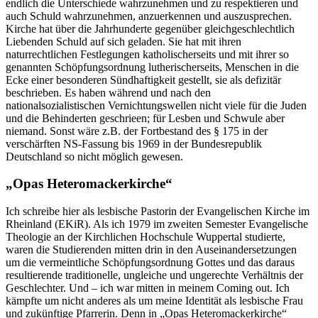
endlich die Unterschiede wahrzunehmen und zu respektieren und
auch Schuld wahrzunehmen, anzuerkennen und auszusprechen.
Kirche hat über die Jahrhunderte gegenüber gleichgeschlechtlich
Liebenden Schuld auf sich geladen. Sie hat mit ihren
naturrechtlichen Festlegungen katholischerseits und mit ihrer so
genannten Schöpfungsordnung lutherischerseits, Menschen in die
Ecke einer besonderen Sündhaftigkeit gestellt, sie als defizitär
beschrieben. Es haben während und nach den
nationalsozialistischen Vernichtungswellen nicht viele für die Juden
und die Behinderten geschrieen; für Lesben und Schwule aber
niemand. Sonst wäre z.B. der Fortbestand des § 175 in der
verschärften NS-Fassung bis 1969 in der Bundesrepublik
Deutschland so nicht möglich gewesen.
„Opas Heteromackerkirche“
Ich schreibe hier als lesbische Pastorin der Evangelischen Kirche im
Rheinland (EKiR). Als ich 1979 im zweiten Semester Evangelische
Theologie an der Kirchlichen Hochschule Wuppertal studierte,
waren die Studierenden mitten drin in den Auseinandersetzungen
um die vermeintliche Schöpfungsordnung Gottes und das daraus
resultierende traditionelle, ungleiche und ungerechte Verhältnis der
Geschlechter. Und – ich war mitten in meinem Coming out. Ich
kämpfte um nicht anderes als um meine Identität als lesbische Frau
und zukünftige Pfarrerin. Denn in „Opas Heteromackerkirche“