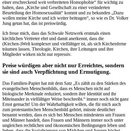
einer erschreckend weit verbreiteten Homophobie“ für wichtig zu
halten, dass „Kirche und Gesellschaft zu einer veränderten
Beurteilung der Homosexualität“ kommt und zu bekunden „Dazu
wollen meine Kirche und ich weiter beitragen“, so wie es Dr. Volker
Jung getan hat, das ist preiswürdig.
Ich freue mich, dass das Schwule Netzwerk erstmals einen
kirchlichen Vertreter ehrt und damit anerkennt, dass die
(Kirchen-)Welt komplexer und vielfältiger ist, als sich Kirchenferne
träumen lassen. Theologie, Kirchen, ihre Leitungen und ihre
Mitglieder wirken nicht nur repressiv.
Preise würdigen aber nicht nur Erreichtes, sondern
sie sind auch Verpflichtung und Ermutigung.
Das Familien-Papier hat mit dem Satz „Es zählt zu den Stärken des
evangelischen Menschenbilds, dass es Menschen nicht auf
biologische Merkmale reduziert, sondern ihre Identität und ihr
Miteinander in vielfältiger Weise beschreibt.“ immer noch nicht ganz
Ernst gemacht! Um der Wahrhaftigkeit willen, die für mich auch
zum protestantischen Menschenbild gehört, müsste deutlicher
benannt werden, dass es sich bei Menschen mindestens um Frauen
und Männer handelt, dass Frauen und Männern immer noch unter
ungleichen rechtlichen und ökonomischen Bedingungen leben und
lieben, dass die Sozialisierung von Mädchen und Jungen höchst