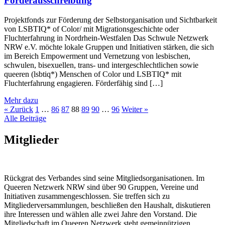
Förderausschreibung
Projektfonds zur Förderung der Selbstorganisation und Sichtbarkeit
von LSBTIQ* of Color/ mit Migrationsgeschichte oder
Fluchterfahrung in Nordrhein-Westfalen Das Schwule Netzwerk
NRW e.V. möchte lokale Gruppen und Initiativen stärken, die sich
im Bereich Empowerment und Vernetzung von lesbischen,
schwulen, bisexuellen, trans- und intergeschlechtlichen sowie
queeren (lsbtiq*) Menschen of Color und LSBTIQ* mit
Fluchterfahrung engagieren. Förderfähig sind […]
Mehr dazu
« Zurück
1
…
86
87
88
89
90
…
96
Weiter »
Alle Beiträge
Mitglieder
Rückgrat des Verbandes sind seine Mitgliedsorganisationen. Im
Queeren Netzwerk NRW sind über 90 Gruppen, Vereine und
Initiativen zusammengeschlossen. Sie treffen sich zu
Mitgliederversammlungen, beschließen den Haushalt, diskutieren
ihre Interessen und wählen alle zwei Jahre den Vorstand. Die
Mitgliedschaft im Queeren Netzwerk steht gemeinnützigen