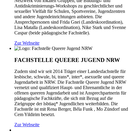
Netzwerk von lokalen Gruppen, die Bildungs- und
Antidiskriminierungs-Workshops zu geschlechtlicher und
sexueller Vielfalt für Schulen, Sportvereine, Jugendzentren
und andere Jugendeinrichtungen anbieten. Die
Ansprechpersonen sind Frida Gnei (Landeskoordination),
Lisa Matalla (Landeskoordination), Nike Stark und Svenne
Caspar (beide pädagogische Fachstelle).
Zur Webseite
FACHSTELLE QUEERE JUGEND NRW
Zudem sind wir seit 2014 Träger einer Landesfachstelle für
lesbische, schwule, bi, trans*, inter*, asexuelle und queere
Jugendarbeit in NRW. Die Fachstelle Queere Jugend NRW
vernetzt und qualifiziert Haupt- und Ehrenamtliche in der
offenen queeren Jugendarbeit und ist Ansprechpartnerin für
pädagogische Fachkräfte, die sich mit Bezug auf die
Zielgruppe der lsbtiaq* Jugendlichen weiterbilden. Die
Fachstelle ist mit Rena Berger, Béla Funk , Mo Zündorf und
Cem Yildirim besetzt.
Zur Webseite