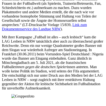
Frauen in der Fußballwelt (als Spielerin, Trainerin/Betreuerin, Fan,
Schiedsrichterin etc.) aufmerksam zu machen. Dazu wurden
Plakatmotive und andere Medien erstellt, die die nach wie vor
vorhandene homophobe Stimmung und Haltung von Teilen der
Gesellschaft sowie die Ängste der Homosexuellen selbst
ansprechen.“ (LT-Drucksache Vorlage 15/839,
Link zum
Dokumentenservice des Landtag NRW
).
Mit ihrer Kampagne „Fußball ist alles – auch lesbisch“ kam die
LAG Lesben in NRW tatsächlich aber auch zu überraschend großer
Reichweite. Denn ein nur wenige Quadratmeter großes Banner mit
dem Slogan war wiederholt Aufreger am Stadioneingang. In
Frankfurt (30.06.2011) beim Vorrunden-Spiel Deutschland : Nigeria
wurde das Banner am Eingang einbehalten. Ganz ähnlich in
Mönchengladbach am 5. Juli 2021, als die französischen
Fußballer
innen gegen die deutschen Spieler
innen antreten. Man
wolle keine Politik im Stadion, wird seitens der Fifa argumentiert.
Die entschuldigt sich nur unter Druck aus den Medien bei der LAG
Lesben in NRW – sorgt zugleich mit ihrer restriktiven Haltung
gegenüber der Aktion für lesbische Sichtbarkeit im Fußballstadion
für unverhoffte Aufmerksamkeit.