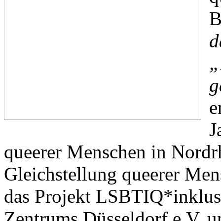
B
d
„
g
e
J
queerer Menschen in Nordrh
Gleichstellung queerer Men
das Projekt LSBTIQ*inklusi
Zentrums Düsseldorf e.V. un