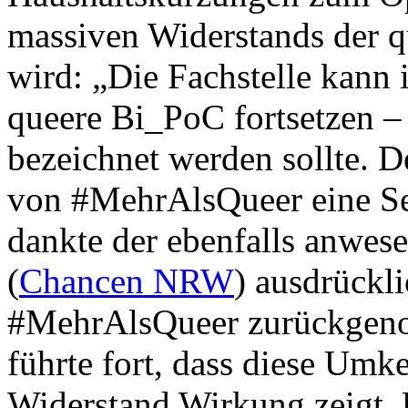
massiven Widerstands der q
wird: „Die Fachstelle kann 
queere Bi_PoC fortsetzen – e
bezeichnet werden sollte. De
von #MehrAlsQueer eine Sel
dankte der ebenfalls anwe
(
Chancen NRW
) ausdrückli
#MehrAlsQueer zurückgeno
führte fort, dass diese Umk
Widerstand Wirkung zeigt. 