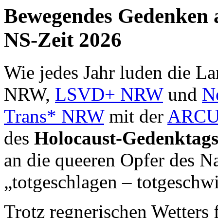
Bewegendes Gedenken a
NS-Zeit 2026
Wie jedes Jahr luden die 
NRW,
LSVD+ NRW
und
Ne
Trans* NRW
mit der
ARCUS
des
Holocaust-Gedenktags
an die queeren Opfer des 
„totgeschlagen – totgeschwi
Trotz regnerischen Wetters