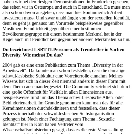
haben wir bei den riesigen Demonstrationen in Frankreich gesehen,
das sehen wir in Osteuropa und auch in Deutschland. Da muss man
also schon davon ausgehen, dass man hier kontinuierlich Arbeit
investieren muss. Und zwar unabhängig von der sexuellen Identität,
denn es geht ja genauso um Vorurteile beispielsweise gegenüber
Muslimen. Feindlichkeit gegenüber einer bestimmen
Bevölkerungsgruppe mit einem bestimmten Merkmal hat in der
Regel auch mit Feindlichkeit gegenüber anderen Merkmalen zu tun.
Du bezeichnest LSBTTI-Personen als Trendsetter in Sachen
Diversity. Wie meinst Du das?
2004 gab es eine erste Publikation zum Thema „Diversity in der
Arbeitswelt“. Da konnte man schon feststellen, dass die damalige
schwul-lesbische Subkultur eine Vorreiterrolle einnahm. Meines
Wissens hat sich in dieser Zeit niemand anders in dieser Form mit
dem Thema auseinandergesetzt. Die Community zeichnet sich durch
eine große Offenheit für Vielfalt in allen Dimensionen aus,
beispielsweise rund um das Thema schwul-lesbische Alten- oder
Behindertenarbeit. Im Grunde genommen kann man das für alle
Kerndimensionen durchdeklinieren und feststellen, dass dieser
Prozess innerhalb der schwul-lesbischen Selbstorganisation
gelungen ist. Nach einer Fachtagung zum Thema „Sexuelle
Identität“ hier in Köln haben Vertreter vom
Wissenschaftsministerium gesagt, dass es die erste Veranstaltung