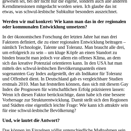
gewesen sei, bei der nicht nur die eigene, sondern auch alle anderen
Kerndimensionen mitgedacht worden seien. Ich glaube das ist
etwas, was schwul-lesbische Subkultur besonders auszeichnet.
Werden wir mal konkret: Wie kann man das in der regionalen
oder kommunalen Entwicklung umsetzen?
In der ökonomischen Forschung der letzten Jahre hat man drei
Faktoren definiert, die zu einer regionalen Entwicklung beitragen –
nämlich Technologie, Talente und Toleranz. Man braucht alle drei,
um erfolgreich zu sein – um kluge Köpfe an einen Standort zu
binden braucht man jedoch vor allem ein offenes Klima, an dem
sich das kreative Potenzial orientieren kann. In den USA hat man
mittels des schwul-lesbischen Bevölkerungsanteils einen
sogenannten Gay Index aufgestellt, der als Indikator für Toleranz
und Offenheit dient. In Deutschland gab es vergleichbare Studien
erstmals 2010. Man hat feststellen können, dass sich mit diesem Gay
Index die Prognosen für wirtschaftlichen Erfolg präzisieren lassen:
Wenn ich diesen Faktor berücksichtige, dann habe ich eine bessere
Vorhersage zur Strukturentwicklung. Damit stellt sich den Regionen
und Städten eine eigentlich leichte Frage: Wie kann ich attraktiv sein
für eine schwul-lesbische Bevölkerung?
Und, wie lautet die Antwort?
Das können im Einzelnen völlig unterschiedliche Maßnahmen sein,