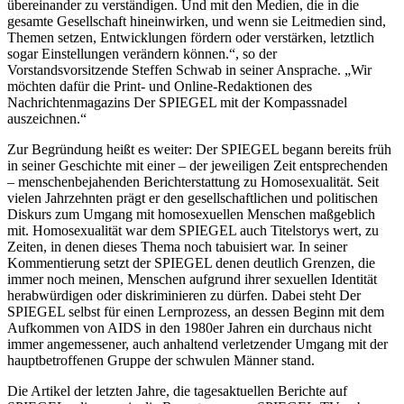
übereinander zu verständigen. Und mit den Medien, die in die
gesamte Gesellschaft hineinwirken, und wenn sie Leitmedien sind,
Themen setzen, Entwicklungen fördern oder verstärken, letztlich
sogar Einstellungen verändern können.“, so der
Vorstandsvorsitzende Steffen Schwab in seiner Ansprache. „Wir
möchten dafür die Print- und Online-Redaktionen des
Nachrichtenmagazins Der SPIEGEL mit der Kompassnadel
auszeichnen.“
Zur Begründung heißt es weiter: Der SPIEGEL begann bereits früh
in seiner Geschichte mit einer – der jeweiligen Zeit entsprechenden
– menschenbejahenden Berichterstattung zu Homosexualität. Seit
vielen Jahrzehnten prägt er den gesellschaftlichen und politischen
Diskurs zum Umgang mit homosexuellen Menschen maßgeblich
mit. Homosexualität war dem SPIEGEL auch Titelstorys wert, zu
Zeiten, in denen dieses Thema noch tabuisiert war. In seiner
Kommentierung setzt der SPIEGEL denen deutlich Grenzen, die
immer noch meinen, Menschen aufgrund ihrer sexuellen Identität
herabwürdigen oder diskriminieren zu dürfen. Dabei steht Der
SPIEGEL selbst für einen Lernprozess, an dessen Beginn mit dem
Aufkommen von AIDS in den 1980er Jahren ein durchaus nicht
immer angemessener, auch anhaltend verletzender Umgang mit der
hauptbetroffenen Gruppe der schwulen Männer stand.
Die Artikel der letzten Jahre, die tagesaktuellen Berichte auf