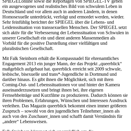
SPIEGELonline sowie die Reportagen von SPIEGEL-TV geben
ein ausgewogenes und realistisches Bild von schwulem Leben in
Deutschland und vor allem auch in anderen Ländern, in denen
Homosexuelle unterdrückt, verfolgt und ermordet werden, wieder.
Sehr feinfühlig berichtet der SPIEGEL über die Lebens- und
Leidenssituation von transsexuellen Menschen. Der SPIEGEL setzt
sich aktiv für die Verbesserung der Lebenssituation von Schwulen in
unserer Gesellschaft ein und dient anderen Massenmedien als
Vorbild für die positive Darstellung einer vielfältigen und
pluralistischen Gesellschaft.
Mit Falk Steinborn erhält die Kompassnadel für ehrenamtliches
Engagement 2013 ein junger Mann, der das Projekt „queerblick“
maßgeblich aufgebaut hat. queerblick erreicht seit 2009 schwule,
lesbische, bisexuelle und trans*-Jugendliche in Dortmund und
darüber hinaus. Es gibt ihnen die Möglichkeit, sich mit ihren
Coming-Out- und Lebenssituationen vor und hinter der Kamera
auseinanderzusetzen und bringt ihnen bei, ihre eigenen
Fernsehbeiträge und Kurzfilme zu produzieren. Dadurch können sie
ihren Problemen, Erfahrungen, Wünschen und Interessen Ausdruck
verleihen. Das Magazin queerblick bekommt einen immer größeren
Zuspruch – sowohl von den jugendlichen Teilnehmer_innen als
auch von den Zuschauer_innen und schafft damit Verständnis für
„andere“ Lebensweisen.