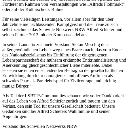
Förderer im Rahmen von Veranstaltungen wie „Alfreds Flohmarkt“
oder auf der Kulturschock-Bühne.
Für seine vielseitigen Leistungen, vor allem aber für den über
Jahrzehnte nie nachlassenden Kampfgeist und die Treue zu sich
selbst zeichnete das Schwule Netzwerk NRW Alfred Schiefer und
seinen Partner 2012 mit der Kompassnadel aus.
In seiner Laudatio zeichnete Vorstand Stefan Meschig den
außergewöhnlichen Lebensweg eines Paares nach, das vom Ende
des Nationalsozialismus bis Einführung der eingetragenen
Lebenspartnerschaft die mühsam erkämpfte Entkriminalisierung und
Anerkennung gleichgeschlechtlicher Liebe miterlebte. Dabei
leisteten sie einen entscheidenden Beitrag zu der gesellschaftlichen
Entwicklung durch ihr couragiertes und offenes Auftreten als
schwules Paar: als Paradebeispiel für Zivilcourage und „richtig
mutige Bürger.“
Als Teil der LSBTI*-Communities schauen wir voller Dankbarkeit
auf das Leben von Alfred Schiefer zurück und trauern um den
Verlust, den sein Tod für unsere Gesellschaft bedeutet. Unsere
Gedanken sind bei Alfred Schiefers Wahlfamilie und seinen
Angehörigen.
Vorstand des Schwulen Netzwerks NRW