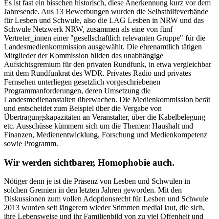
Es ist fast ein bisschen historisch, diese Anerkennung kurz vor dem
Jahresende. Aus 13 Bewerbungen wurden die Selbsthilfeverbände
für Lesben und Schwule, also die LAG Lesben in NRW und das
Schwule Netzwerk NRW, zusammen als eine von fünf
Vertreter_innen einer "gesellschaftlich relevanten Gruppe" für die
Landesmedienkommission ausgewählt. Die ehrenamtlich tätigen
Mitglieder der Kommission bilden das unabhängige
Aufsichtsgremium für den privaten Rundfunk, in etwa vergleichbar
mit dem Rundfunkrat des WDR. Privates Radio und privates
Fernsehen unterliegen gesetzlich vorgeschriebenen
Programmanforderungen, deren Umsetzung die
Landesmedienanstalten überwachen. Die Medienkommission berät
und entscheidet zum Beispiel über die Vergabe von
Übertragungskapazitäten an Veranstalter, über die Kabelbelegung
etc. Ausschüsse kümmern sich um die Themen: Haushalt und
Finanzen, Medienentwicklung, Forschung und Medienkompetenz
sowie Programm.
Wir werden sichtbarer, Homophobie auch.
Nötiger denn je ist die Präsenz von Lesben und Schwulen in
solchen Gremien in den letzten Jahren geworden. Mit den
Diskussionen zum vollen Adoptionsrecht für Lesben und Schwule
2013 wurden seit längerem wieder Stimmen medial laut, die sich,
ihre Lebensweise und ihr Familienbild von zu viel Offenheit und