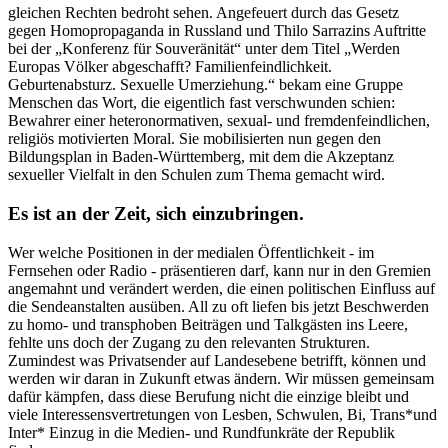
gleichen Rechten bedroht sehen. Angefeuert durch das Gesetz
gegen Homopropaganda in Russland und Thilo Sarrazins Auftritte
bei der „Konferenz für Souveränität“ unter dem Titel „Werden
Europas Völker abgeschafft? Familienfeindlichkeit.
Geburtenabsturz. Sexuelle Umerziehung.“ bekam eine Gruppe
Menschen das Wort, die eigentlich fast verschwunden schien:
Bewahrer einer heteronormativen, sexual- und fremdenfeindlichen,
religiös motivierten Moral. Sie mobilisierten nun gegen den
Bildungsplan in Baden-Württemberg, mit dem die Akzeptanz
sexueller Vielfalt in den Schulen zum Thema gemacht wird.
Es ist an der Zeit, sich einzubringen.
Wer welche Positionen in der medialen Öffentlichkeit - im
Fernsehen oder Radio - präsentieren darf, kann nur in den Gremien
angemahnt und verändert werden, die einen politischen Einfluss auf
die Sendeanstalten ausüben. All zu oft liefen bis jetzt Beschwerden
zu homo- und transphoben Beiträgen und Talkgästen ins Leere,
fehlte uns doch der Zugang zu den relevanten Strukturen.
Zumindest was Privatsender auf Landesebene betrifft, können und
werden wir daran in Zukunft etwas ändern. Wir müssen gemeinsam
dafür kämpfen, dass diese Berufung nicht die einzige bleibt und
viele Interessensvertretungen von Lesben, Schwulen, Bi, Trans*und
Inter* Einzug in die Medien- und Rundfunkräte der Republik