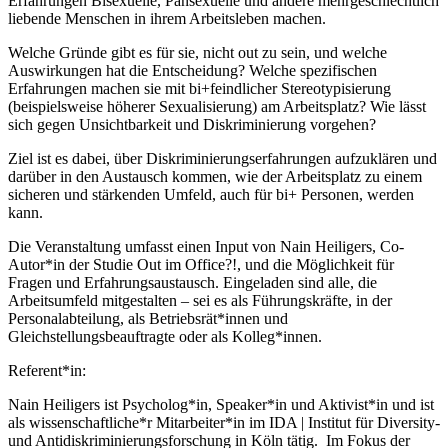
Erfahrungen Bisexuelle, Pansexuelle und andere mehrgeschlechtlich
liebende Menschen in ihrem Arbeitsleben machen.
Welche Gründe gibt es für sie, nicht out zu sein, und welche
Auswirkungen hat die Entscheidung? Welche spezifischen
Erfahrungen machen sie mit bi+feindlicher Stereotypisierung
(beispielsweise höherer Sexualisierung) am Arbeitsplatz? Wie lässt
sich gegen Unsichtbarkeit und Diskriminierung vorgehen?
Ziel ist es dabei, über Diskriminierungserfahrungen aufzuklären und
darüber in den Austausch kommen, wie der Arbeitsplatz zu einem
sicheren und stärkenden Umfeld, auch für bi+ Personen, werden
kann.
Die Veranstaltung umfasst einen Input von Nain Heiligers, Co-
Autor*in der Studie Out im Office?!, und die Möglichkeit für
Fragen und Erfahrungsaustausch. Eingeladen sind alle, die
Arbeitsumfeld mitgestalten – sei es als Führungskräfte, in der
Personalabteilung, als Betriebsrät*innen und
Gleichstellungsbeauftragte oder als Kolleg*innen.
Referent*in:
Nain Heiligers ist Psycholog*in, Speaker*in und Aktivist*in und ist
als wissenschaftliche*r Mitarbeiter*in im IDA | Institut für Diversity-
und Antidiskriminierungsforschung in Köln tätig. Im Fokus der