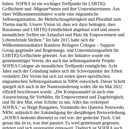
haben. SOFRA ist ein wichtiger Treffpunkt für LSBTIQ-
Geflüchtete und -Migrant*innen und ihre Unterstützerinnen. Aus
einer Willkommensinitiative wurde eine migrantische
Selbstorganisation, die Mehrfachzugehörigkeit und Pluralität zum
Thema macht. Unsere Vision ist, dass wir dazu beitragen, dass
Rassismus und LSBTIQ-Feindlichkeit abgebaut wird und unsere
monatlichen Treffen ein Anlaufort und Platz für Empowerment und
Lebensfreude bleiben.“ Im Jahr 2015 hatte sich die
Willkommensinitiative Rainbow Refugees Cologne – Support
Group gegründet und Begleitungs- und Unterstützungsarbeit für
LSBTIQ-Geflüchtete geleistet. Aus der Initiative wurde ein
gemeinnütziger Verein, der auch das selbstorganisierte Projekt
SOFRA Cologne als monatlichen Treffpunkt ermöglichte. Acht
Jahre nach der Gründung haben sich die Schwerpunkte der Arbeit
verändert: Der Verein hat sich zur ersten queer-spezifischen
migrantischen Selbstorganisation in NRW entwickelt. Dieser Schritt
spiegelt sich auch in der Namensänderung wider, die im Mai 2022
offiziell beschlossen wurde. „Die Kompassnadel ist auch eine
Auszeichnung für Vorbilder, für Empowerment und Zugehörigkeit,
und für den Mut, erste Schritte zu tun. Alles das verkörpert
SOFRA,“ so Birgit Bungarten, Vorständin des Queeren Netzwerks
NRW, anlässlich der Ankündigung der diesjährigen Preisverleihung.
„SOFRA bedeutet übersetzt so viel wie: der gedeckte Tisch. Und
genau das ist es, was dort passiert. Es wird gemeinsam gegessen,
gefeiert und sich gegenseitig empowert. Dadurch ist SOFRA auch