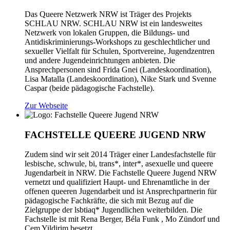
Das Queere Netzwerk NRW ist Träger des Projekts
SCHLAU NRW. SCHLAU NRW ist ein landesweites
Netzwerk von lokalen Gruppen, die Bildungs- und
Antidiskriminierungs-Workshops zu geschlechtlicher und
sexueller Vielfalt für Schulen, Sportvereine, Jugendzentren
und andere Jugendeinrichtungen anbieten. Die
Ansprechpersonen sind Frida Gnei (Landeskoordination),
Lisa Matalla (Landeskoordination), Nike Stark und Svenne
Caspar (beide pädagogische Fachstelle).
Zur Webseite
FACHSTELLE QUEERE JUGEND NRW
Zudem sind wir seit 2014 Träger einer Landesfachstelle für
lesbische, schwule, bi, trans*, inter*, asexuelle und queere
Jugendarbeit in NRW. Die Fachstelle Queere Jugend NRW
vernetzt und qualifiziert Haupt- und Ehrenamtliche in der
offenen queeren Jugendarbeit und ist Ansprechpartnerin für
pädagogische Fachkräfte, die sich mit Bezug auf die
Zielgruppe der lsbtiaq* Jugendlichen weiterbilden. Die
Fachstelle ist mit Rena Berger, Béla Funk , Mo Zündorf und
Cem Yildirim besetzt.