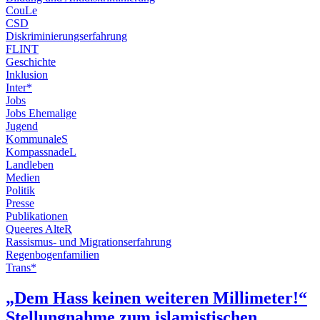
CouLe
CSD
Diskriminierungserfahrung
FLINT
Geschichte
Inklusion
Inter*
Jobs
Jobs Ehemalige
Jugend
KommunaleS
KompassnadeL
Landleben
Medien
Politik
Presse
Publikationen
Queeres AlteR
Rassismus- und Migrationserfahrung
Regenbogenfamilien
Trans*
„Dem Hass keinen weiteren Millimeter!“
Stellungnahme zum islamistischen