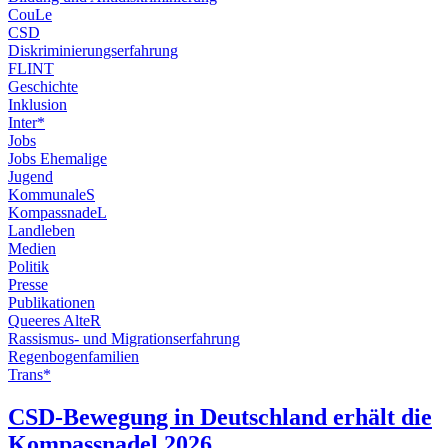
CouLe
CSD
Diskriminierungserfahrung
FLINT
Geschichte
Inklusion
Inter*
Jobs
Jobs Ehemalige
Jugend
KommunaleS
KompassnadeL
Landleben
Medien
Politik
Presse
Publikationen
Queeres AlteR
Rassismus- und Migrationserfahrung
Regenbogenfamilien
Trans*
CSD-Bewegung in Deutschland erhält die
Kompassnadel 2026