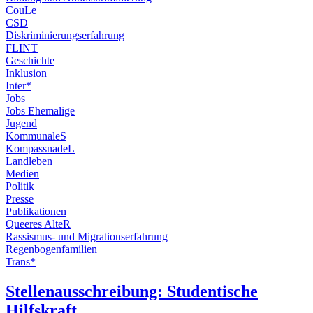
CouLe
CSD
Diskriminierungserfahrung
FLINT
Geschichte
Inklusion
Inter*
Jobs
Jobs Ehemalige
Jugend
KommunaleS
KompassnadeL
Landleben
Medien
Politik
Presse
Publikationen
Queeres AlteR
Rassismus- und Migrationserfahrung
Regenbogenfamilien
Trans*
Stellenausschreibung: Studentische
Hilfskraft