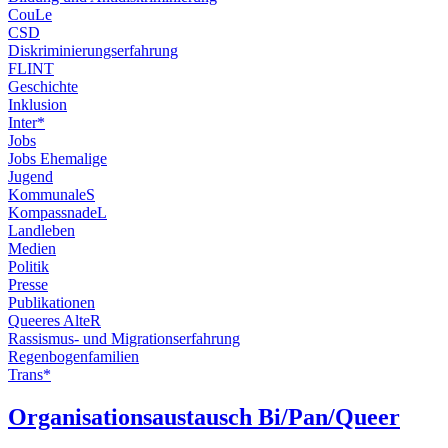
CouLe
CSD
Diskriminierungserfahrung
FLINT
Geschichte
Inklusion
Inter*
Jobs
Jobs Ehemalige
Jugend
KommunaleS
KompassnadeL
Landleben
Medien
Politik
Presse
Publikationen
Queeres AlteR
Rassismus- und Migrationserfahrung
Regenbogenfamilien
Trans*
Organisationsaustausch Bi/Pan/Queer