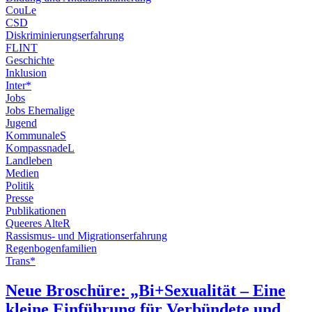
CouLe
CSD
Diskriminierungserfahrung
FLINT
Geschichte
Inklusion
Inter*
Jobs
Jobs Ehemalige
Jugend
KommunaleS
KompassnadeL
Landleben
Medien
Politik
Presse
Publikationen
Queeres AlteR
Rassismus- und Migrationserfahrung
Regenbogenfamilien
Trans*
Neue Broschüre: „Bi+Sexualität – Eine
kleine Einführung für Verbündete und