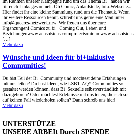
Im Rahmen unserer Kampagne rund um das Thema Bi+ haben wir
für euch Links gesammelt. Ob Comic, Anlaufstelle, Info-Webseite...
Hier findet ihr eine kleine Sammlung rund um die Thematik. Wenn
ihr weitere Ressourcen kennt, schreibt uns gerne eine Mail unter
info@queeres-netzwerk.nrw. Wir freuen uns über eure
Ergänzungen! Comics zu bi+ Coming Out, Leben und
Beziehungenwww.achsoistdas.com/projects/miriamwww.achsoistdas.c
[…]
Mehr dazu
Wünsche und Ideen für bi+inklusive
Communities!
Du bist Teil der Bi+Community und möchtest deine Erfahrungen
mit uns teilen? Du hast Ideen, wie LSBTIAQ* Communities so
gestaltet werden können, dass Bi+Sexuelle selbstverständlich mit
dazugehören? Oder möchtest Erlebnisse mit uns teilen, die sich so
auf keinen Fall wiederholen sollten? Dann schreib uns hier!
Mehr dazu
UNTERSTÜTZE
UNSERE ARBEIt Durch SPENDE