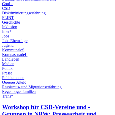
CouLe
CSD
Diskriminierungserfahrung
FLINT
Geschichte
Inklusion
Inter*
Jobs
Jobs Ehemalige
Jugend
KommunaleS
KompassnadeL
Landleben
Medien
Politik
Presse
Publikationen
Queeres AlteR
Rassismus- und Migrationserfahrung
Regenbogenfamilien
Trans*
Workshop für CSD-Vereine und -
Gruppen in NRW: Pressearbeit und